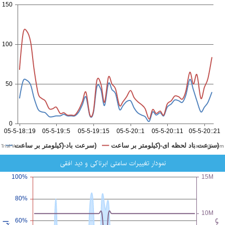
CanvasJS.com
نمودار تغییرات ساعتی ابرناکی و دید افقی