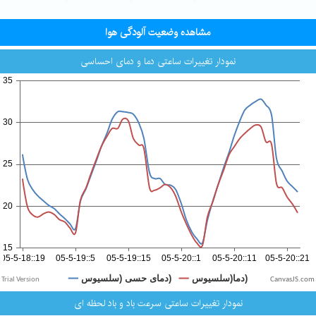
مشاهده وضعیت آلودگی هوا
نمودار تغییرات ساعتی دما و دمای احساسی
CanvasJS.com
نمودار تغییرات ساعتی سرعت باد و باد لحظه ای