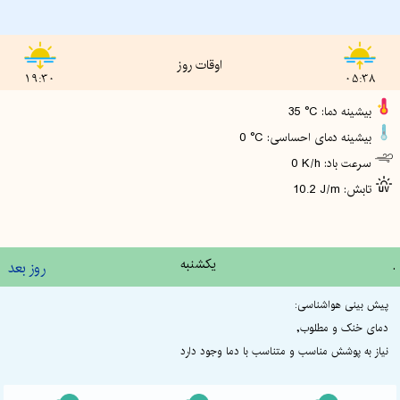
اوقات روز
19:30
05:38
35 °C :بیشینه دما
0 °C :بیشینه دمای احساسی
0 K/h :سرعت باد
10.2 J/m :تابش
.
یکشنبه
روز بعد
پیش بینی هواشناسی:
دمای خنک و مطلوب,
نیاز به پوشش مناسب و متناسب با دما وجود دارد