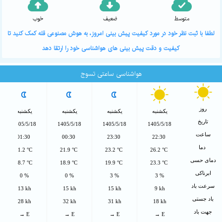
متوسط
ضعیف
خوب
لطفا با ثبت نظر خود در مورد کیفیت پیش بینی امروز، به هوش مصنوعی قله کمک کنید تا
کیفیت و دقت پیش بینی های هواشناسی خود را ارتقا دهد
هواشناسی ساعتی تسوج
روز
یکشنبه
یکشنبه
یکشنبه
یکشنبه
تاریخ
1405/5/18
1405/5/18
1405/5/18
1405/5/18
ساعت
01:30
00:30
23:30
22:30
دما
21.2 °C
21.9 °C
23.2 °C
26.2 °C
دمای حسی
18.7 °C
18.9 °C
19.9 °C
23.3 °C
ابرناکی
0 %
0 %
3 %
3 %
سرعت باد
13 kh
15 kh
15 kh
9 kh
باد جستی
28 kh
32 kh
31 kh
18 kh
جهت باد
→ E
→ E
→ E
→ E