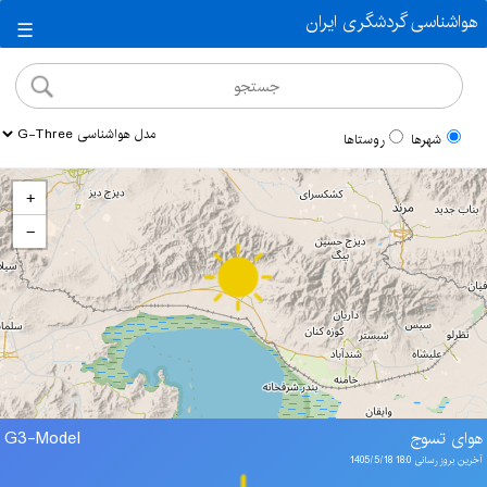
هواشناسی گردشگری ایران
☰
شهرها
روستاها
+
−
هوای تسوج
G3-Model
آخرین بروز رسانی 18:0 1405/5/18