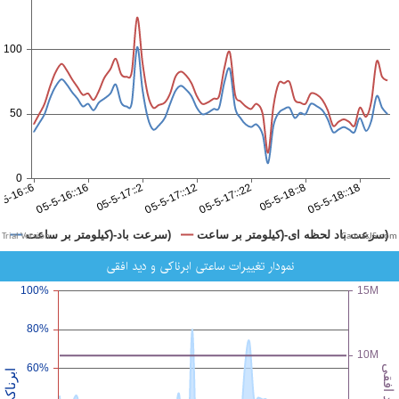
CanvasJS.com
نمودار تغییرات ساعتی ابرناکی و دید افقی