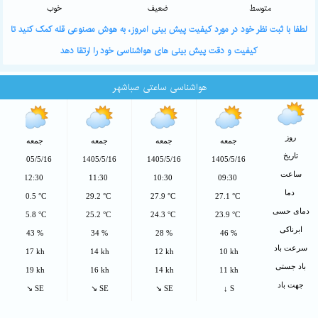
متوسط
ضعیف
خوب
لطفا با ثبت نظر خود در مورد کیفیت پیش بینی امروز، به هوش مصنوعی قله کمک کنید تا
کیفیت و دقت پیش بینی های هواشناسی خود را ارتقا دهد
هواشناسی ساعتی صباشهر
روز
جمعه
جمعه
جمعه
جمعه
تاریخ
1405/5/16
1405/5/16
1405/5/16
1405/5/16
ساعت
12:30
11:30
10:30
09:30
دما
30.5 °C
29.2 °C
27.9 °C
27.1 °C
دمای حسی
25.8 °C
25.2 °C
24.3 °C
23.9 °C
ابرناکی
43 %
34 %
28 %
46 %
سرعت باد
17 kh
14 kh
12 kh
10 kh
باد جستی
19 kh
16 kh
14 kh
11 kh
جهت باد
↘ SE
↘ SE
↘ SE
↓ S