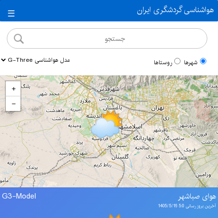
هواشناسی گردشگری ایران
☰
شهرها
روستاها
+
−
هوای صباشهر
G3-Model
آخرین بروز رسانی 5:0 1405/5/16