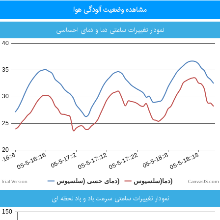
مشاهده وضعیت آلودگی هوا
نمودار تغییرات ساعتی دما و دمای احساسی
CanvasJS.com
نمودار تغییرات ساعتی سرعت باد و باد لحظه ای