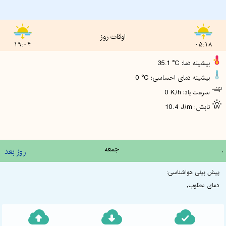
اوقات روز
19:04
05:18
35.1 °C :بیشینه دما
0 °C :بیشینه دمای احساسی
0 K/h :سرعت باد
10.4 J/m :تابش
.
جمعه
روز بعد
پیش بینی هواشناسی:
دمای مطلوب,