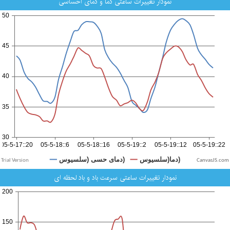
نمودار تغییرات ساعتی دما و دمای احساسی
CanvasJS.com
نمودار تغییرات ساعتی سرعت باد و باد لحظه ای