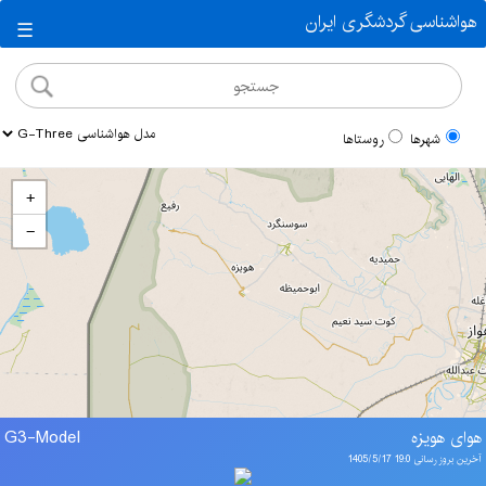
هواشناسی گردشگری ایران
☰
شهرها
روستاها
+
−
هوای هویزه
G3-Model
آخرین بروز رسانی 19:0 1405/5/17