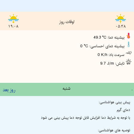
اوقات روز
19:08
05:38
49.3 °C :بیشینه دما
0 °C :بیشینه دمای احساسی
0 K/h :سرعت باد
9.7 J/m :تابش
.
شنبه
روز بعد
پیش بینی هواشناسی:
دمای گرم
با توجه به شرایط دما افزایش قابل توجه دما پیش بینی می شود
توصیه های هواشناسی: