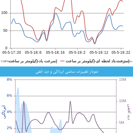
CanvasJS.com
نمودار تغییرات ساعتی ابرناکی و دید افقی