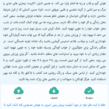
هوای گرم بر قلب و ریه ها فشار وارد می کند. به همین دلیل، اکثریت بیماری های جدی و
مرگ و میر ناشی از گرما، تنفسی و قلبی عروقی است. افراد مسن، کسانی که از قبل شرایط
سلامتی دارند و کودکان خردسال در معرض خطر هستند. مایعات فراوان بنوشید. سعی کنید
محل زندگی و کار خود را خنک نگه دارید، بستن پرده ها می تواند کمک کننده باشد در شب،
محل خواب خود را به خوبی تهویه کنید. خنک کردن شب بسیار مهم است زیرا به بدن اجازه
می دهد تا بهبود یابد. از ورزش بیش از حد در هنگام گرما که می تواند باعث گرمازدگی شود
خودداری کنید و مراقب علائم استرس گرمایی باشید یک نشانه اولیه خستگی است. در
هنگام رانندگی برای جلوگیری از خواب آلودگی وسیله نقلیه خود را به خوبی تهویه کنید.
مقدار زیادی آب با خود ببرید و استراحت های منظم داشته باشید. اگر برای ورزش بیرون
می روید سعی کنید از گرم ترین قسمت روز (11 صبح تا 3 بعد از ظهر) دوری کنید و تا
جایی که ممکن است به دنبال سایه باشید. از قرار گرفتن در معرض آفتاب برای مدت طولانی
خودداری کنید. از لباس های سبک و رنگ روشن، ضد آفتاب با فاکتور بالا و کلاه لبه پهن
استفاده کنید. هرگز کودکان یا حیوانات را در ماشین های پارک شده رها نکنید
متوسط
ضعیف
خوب
لطفا با ثبت نظر خود در مورد کیفیت پیش بینی امروز، به هوش مصنوعی قله کمک کنید تا