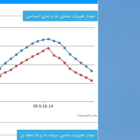
نمودار تغییرات ساعتی دما و دمای احساسی
CanvasJS.com
نمودار تغییرات ساعتی سرعت باد و باد لحظه ای