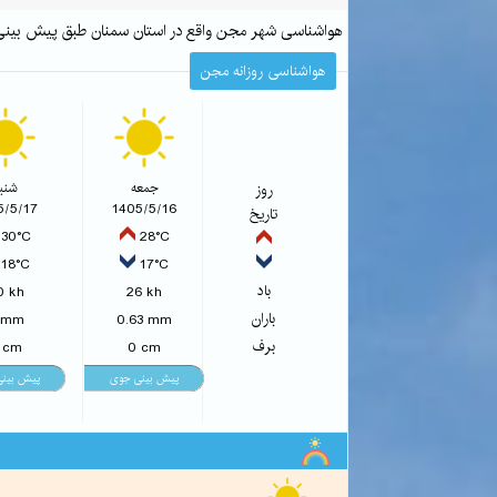
هواشناسی شهر مجن واقع در استان سمنان طبق پیش بین
هواشناسی روزانه مجن
روز
جمعه
شنب
5/5/17
1405/5/16
تاریخ
30°C
28°C
18°C
17°C
باد
0 kh
26 kh
باران
 mm
0.63 mm
برف
 cm
0 cm