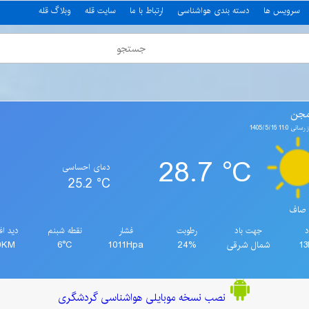
سرویس ها
دسته بندی هواشناسی
ارتباط با ما
سایت قله
وبلاگ قله
مجن
11: 1405/5/16
28.7 °C
دمای احساسی
25.2 °C
صاف
د
جهت باد
رطوبت
فشار
نقطه شبنم
دید اف
1
شمال شرقی
24%
1011Hpa
6°C
0KM
نصب نسخه موبایلی هواشناسی گردشگری