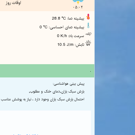
اوقات روز
05:02
28.8 °C :بیشینه دما
0 °C :بیشینه دمای احساسی
0 K/h :سرعت باد
10.5 J/m :تابش
.
پیش بینی هواشناسی:
بارش سبک باران,دمای خنک و مطلوب,
احتمال بارش سبک باران وجود دارد ، نیاز به پوشش مناسب و