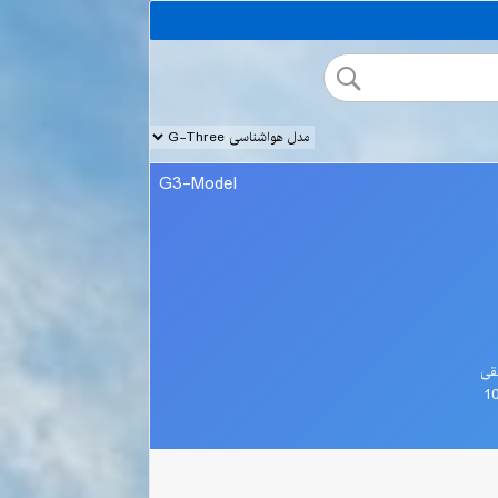
G3-Model
قی
1