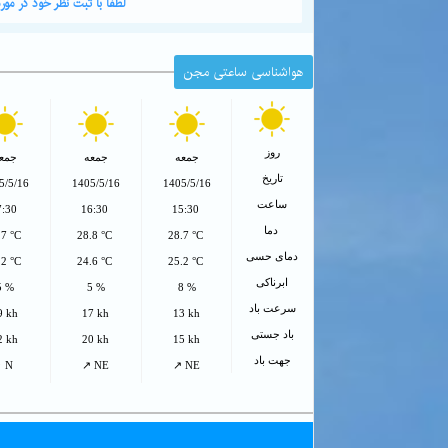
لطفا با ثبت نظر خود در م
هواشناسی ساعتی مجن
روز
جمعه
جمعه
جمع
تاریخ
5/5/16
1405/5/16
1405/5/16
ساعت
7:30
16:30
15:30
دما
.7 °C
28.8 °C
28.7 °C
دمای حسی
.2 °C
24.6 °C
25.2 °C
ابرناکی
5 %
5 %
8 %
سرعت باد
9 kh
17 kh
13 kh
باد جستی
2 kh
20 kh
15 kh
جهت باد
↑ N
↗ NE
↗ NE