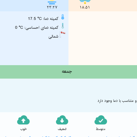
23:27
18:51
17.5 °C :کمینه دما
0 °C :کمینه دمای احساسی
شمالی
جمعه
 متناسب با دما وجود دارد
متوسط
ضعیف
خوب