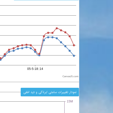
CanvasJS.com
نمودار تغییرات ساعتی ابرناکی و دید افقی