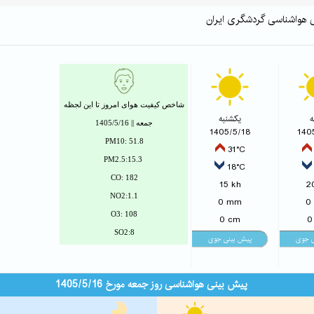
ی هواشناسی گردشگری ایران
شاخص کیفیت هوای امروز تا این لجظه
ه
یکشنبه
جمعه || 1405/5/16
1405/5/18
140
PM10: 51.8
31°C
PM2.5:15.3
18°C
CO: 182
15 kh
2
NO2:1.1
0 mm
0
O3: 108
0 cm
0
SO2:8
پیش بینی هواشناسی روز جمعه مورخ 1405/5/16