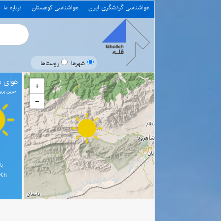
هواشناسی گردشگری ایران
هواشناسی کوهستان
درباره ما
شهرها
روستاها
هوای 
+
آخرین بروز رسانی 0
−
با
3Kh