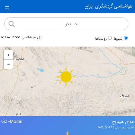
هواشناسی گردشگری ایران
☰
شهرها
روستاها
+
−
هوای هیدوج
G3-Model
آخرین بروز رسانی 7:0 1405/5/16