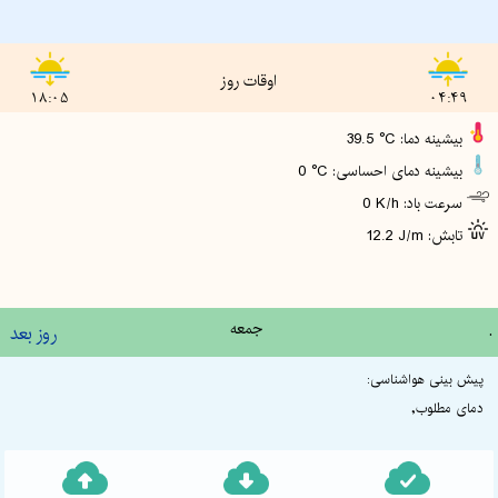
اوقات روز
18:05
04:49
39.5 °C :بیشینه دما
0 °C :بیشینه دمای احساسی
0 K/h :سرعت باد
12.2 J/m :تابش
.
جمعه
روز بعد
پیش بینی هواشناسی:
دمای مطلوب,