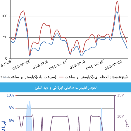
CanvasJS.com
نمودار تغییرات ساعتی ابرناکی و دید افقی