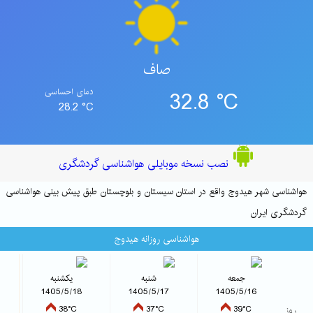
صاف
32.8 °C
دمای احساسی
28.2 °C
نصب نسخه موبایلی هواشناسی گردشگری
هواشناسی شهر هیدوج واقع در استان سیستان و بلوچستان طبق پیش بینی هواشناسی
گردشگری ایران
هواشناسی روزانه هیدوج
جمعه
شنبه
یکشنبه
1405/5/18
1405/5/17
1405/5/16
شاخص 
روز
39°C
37°C
38°C