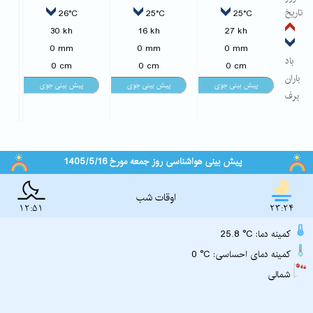
تاریخ
26°C
25°C
25°C
30 kh
16 kh
27 kh
0 mm
0 mm
0 mm
باد
0 cm
0 cm
0 cm
باران
برف
پیش بینی هواشناسی روز جمعه مورخ 1405/5/16
اوقات شب
12:51
23:24
25.8 °C :کمینه دما
0 °C :کمینه دمای احساسی
شمالی