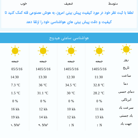
متوسط
ضعیف
خوب
لطفا با ثبت نظر خود در مورد کیفیت پیش بینی امروز، به هوش مصنوعی قله کمک کنید تا
کیفیت و دقت پیش بینی های هواشناسی خود را ارتقا دهد
هواشناسی ساعتی هیدوج
روز
جمعه
جمعه
جمعه
جمعه
تاریخ
1405/5/16
1405/5/16
1405/5/16
1405/5/16
ساعت
14:30
13:30
12:30
11:30
دما
37.3 °C
36 °C
34.5 °C
32.8 °C
دمای حسی
31.5 °C
31.1 °C
30 °C
28.2 °C
ابرناکی
0 %
0 %
0 %
0 %
سرعت باد
16 kh
12 kh
10 kh
11 kh
باد جستی
19 kh
14 kh
12 kh
13 kh
جهت باد
↖ NW'
↖ NW'
↑ N
↑ N