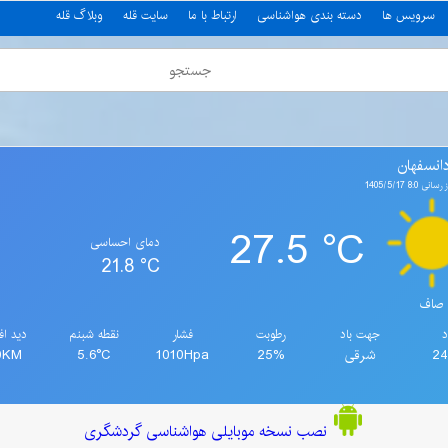
سرویس ها
دسته بندی هواشناسی
ارتباط با ما
سایت قله
وبلاگ قله
انسفهان
8:0 1405/5/17
27.5 °C
دمای احساسی
21.8 °C
صاف
د
جهت باد
رطوبت
فشار
نقطه شبنم
دید اف
2
شرقی
25%
1010Hpa
5.6°C
0KM
نصب نسخه موبایلی هواشناسی گردشگری