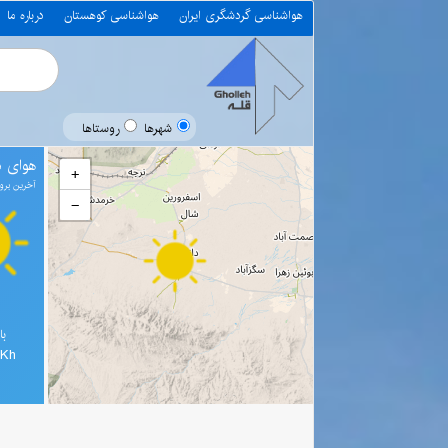
هواشناسی گردشگری ایران
هواشناسی کوهستان
درباره ما
شهرها
روستاها
هوای د
+
آخرین بروز رسانی 
−
با
4Kh