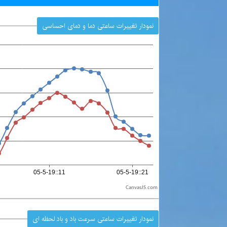
نمودار تغییرات ساعتی دما و دمای احساسی
CanvasJS.com
نمودار تغییرات ساعتی سرعت باد و باد لحظه ای