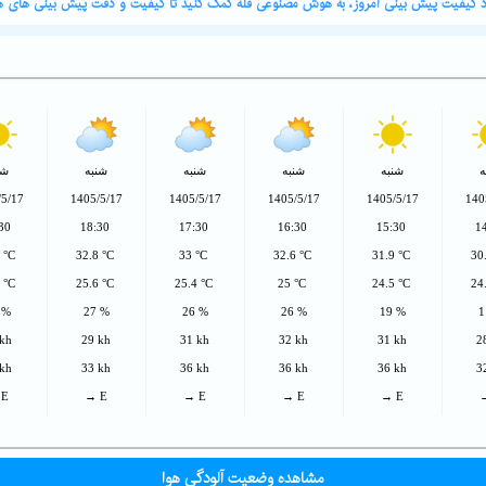
ورد کیفیت پیش بینی امروز، به هوش مصنوعی قله کمک کنید تا کیفیت و دقت پیش بینی های هو
ه
شنبه
شنبه
شنبه
شنبه
شن
/5/17
1405/5/17
1405/5/17
1405/5/17
1405/5/17
140
:30
18:30
17:30
16:30
15:30
1
3 °C
32.8 °C
33 °C
32.6 °C
31.9 °C
30
3 °C
25.6 °C
25.4 °C
25 °C
24.5 °C
24
 %
27 %
26 %
26 %
19 %
1
 kh
29 kh
31 kh
32 kh
31 kh
2
 kh
33 kh
36 kh
36 kh
36 kh
3
 E
→ E
→ E
→ E
→ E
مشاهده وضعیت آلودگی هوا