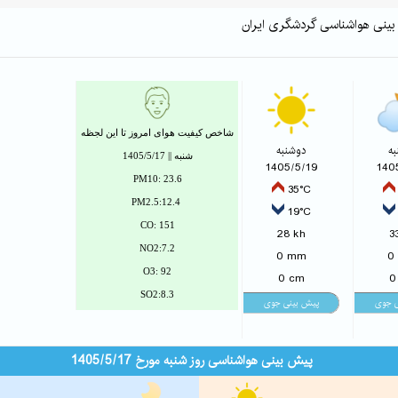
 بینی هواشناسی گردشگری ایران
شاخص کیفیت هوای امروز تا این لجظه
ه
دوشنبه
شنبه || 1405/5/17
1405/5/19
140
PM10: 23.6
35°C
PM2.5:12.4
19°C
CO: 151
28 kh
3
NO2:7.2
0 mm
0
O3: 92
0 cm
0
SO2:8.3
پیش بینی هواشناسی روز شنبه مورخ 1405/5/17