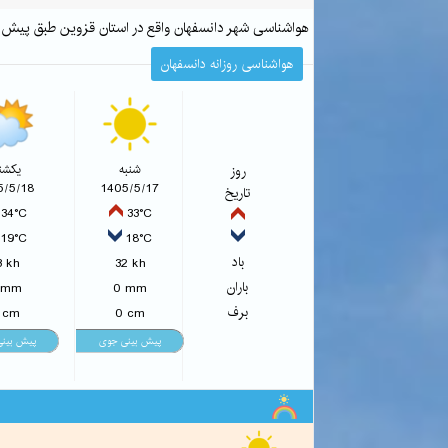
هواشناسی شهر دانسفهان واقع در استان قزوین طبق پیش
هواشناسی روزانه دانسفهان
روز
شنبه
یکشنب
5/5/18
1405/5/17
تاریخ
34°C
33°C
19°C
18°C
باد
3 kh
32 kh
باران
 mm
0 mm
برف
 cm
0 cm