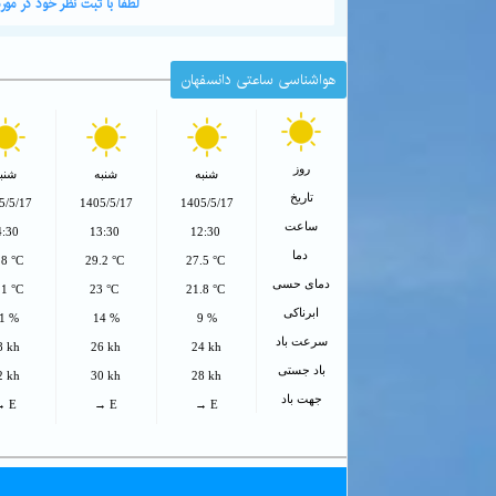
لطفا با ثبت نظر خود در م
هواشناسی ساعتی دانسفهان
روز
شنبه
شنبه
شنب
تاریخ
5/5/17
1405/5/17
1405/5/17
ساعت
4:30
13:30
12:30
دما
.8 °C
29.2 °C
27.5 °C
دمای حسی
.1 °C
23 °C
21.8 °C
ابرناکی
1 %
14 %
9 %
سرعت باد
8 kh
26 kh
24 kh
باد جستی
2 kh
30 kh
28 kh
جهت باد
→ E
→ E
→ E