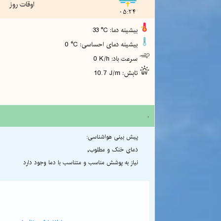
اوقات روز
05:24
33 °C :بیشینه دما
0 °C :بیشینه دمای احساسی
0 K/h :سرعت باد
10.7 J/m :تابش
.
پیش بینی هواشناسی:
دمای خنک و مطلوب,
نیاز به پوشش مناسب و متناسب با دما وجود دارد