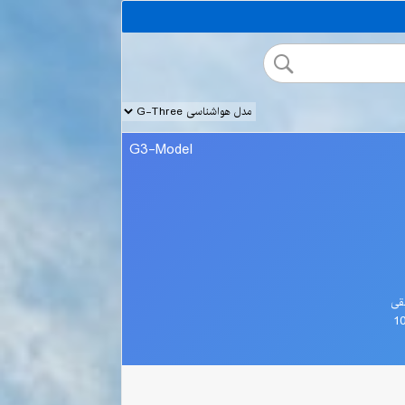
G3-Model
قی
1