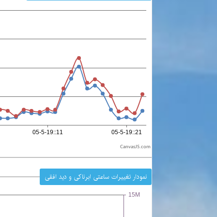
CanvasJS.com
نمودار تغییرات ساعتی ابرناکی و دید افقی