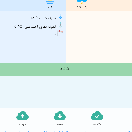
03:30
19:08
18 °C :کمینه دما
0 °C :کمینه دمای احساسی
شمالی
شنبه
متوسط
ضعیف
خوب