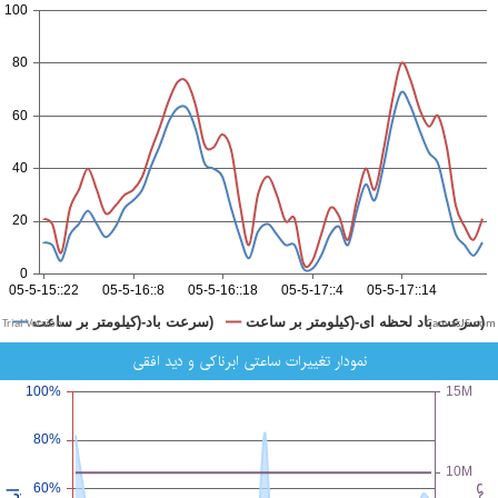
CanvasJS.com
نمودار تغییرات ساعتی ابرناکی و دید افقی