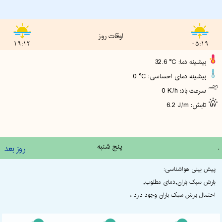
اوقات روز
19:13
05:19
32.6 °C :بیشینه دما
0 °C :بیشینه دمای احساسی
0 K/h :سرعت باد
6.2 J/m :تابش
.
پنج شنبه
روز بعد
پیش بینی هواشناسی:
بارش سبک باران,دمای مطلوب,
احتمال بارش سبک باران وجود دارد ،