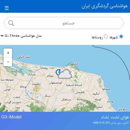
هواشناسی گردشگری ایران
☰
شهرها
روستاها
+
−
هوای لشت نشاء
G3-Model
آخرین بروز رسانی 21:0 1405/5/15