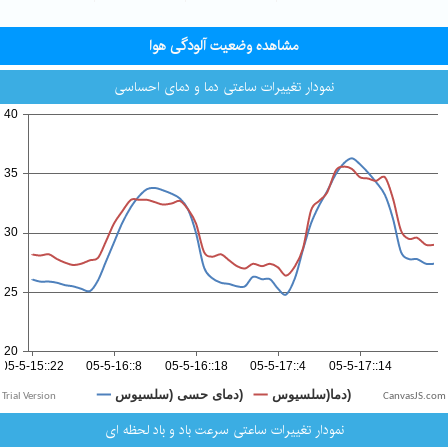
مشاهده وضعیت آلودگی هوا
نمودار تغییرات ساعتی دما و دمای احساسی
CanvasJS.com
نمودار تغییرات ساعتی سرعت باد و باد لحظه ای