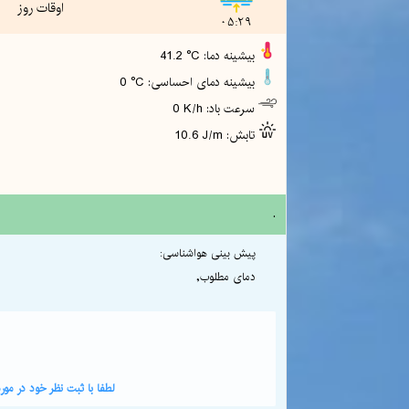
اوقات روز
05:29
41.2 °C :بیشینه دما
0 °C :بیشینه دمای احساسی
0 K/h :سرعت باد
10.6 J/m :تابش
.
پیش بینی هواشناسی:
دمای مطلوب,
لطفا با ثبت نظر خود در م