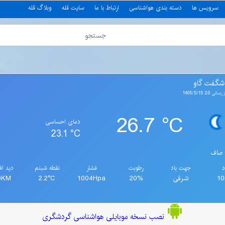
سرویس ها
دسته بندی هواشناسی
ارتباط با ما
سایت قله
وبلاگ قله
شگفت گاو
2:0 1405/5/15
26.7 °C
دمای احساسی
23.1 °C
صاف
د
جهت باد
رطوبت
فشار
نقطه شبنم
دید اف
1
شرقی
20%
1004Hpa
2.2°C
0KM
نصب نسخه موبایلی هواشناسی گردشگری