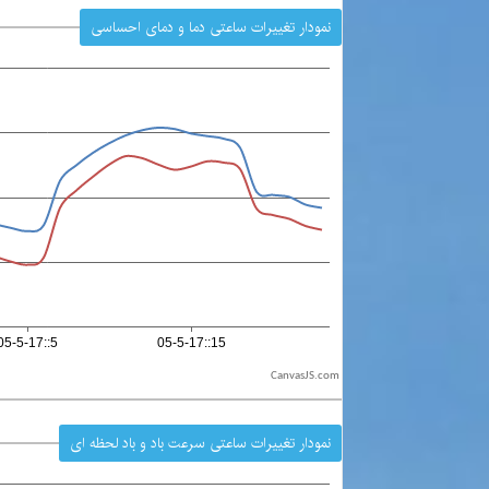
نمودار تغییرات ساعتی دما و دمای احساسی
CanvasJS.com
نمودار تغییرات ساعتی سرعت باد و باد لحظه ای