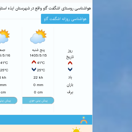
هواشناسی روستای اشگفت گاو واقع در شهرستان ایذه است
هواشناسی روزانه اشگفت گاو
روز
پنج شنبه
جمع
5/5/16
1405/5/15
تاریخ
41°C
41°C
25°C
25°C
باد
6 kh
22 kh
باران
 mm
0 mm
برف
 cm
0 cm