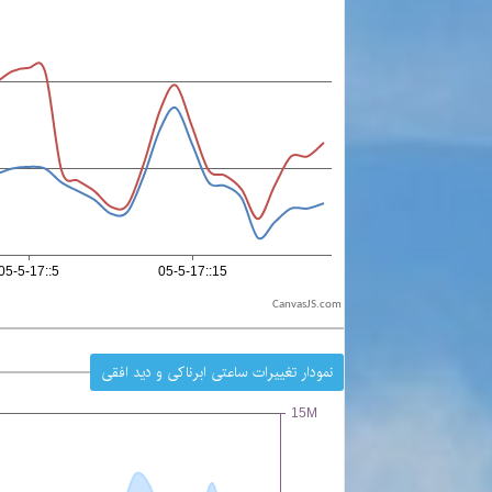
CanvasJS.com
نمودار تغییرات ساعتی ابرناکی و دید افقی