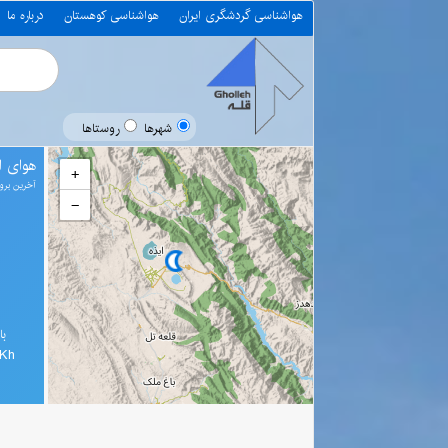
هواشناسی گردشگری ایران
هواشناسی کوهستان
درباره ما
شهرها
روستاها
هوای ا
+
آخرین بروز رسانی 
−
با
0Kh