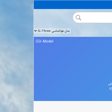
G3-Model
قی
1