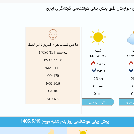
ان خوزستان طبق پیش بینی هواشناسی گردشگری ایران
شاخص کیفیت هوای امروز تا این لجظه
ه
شنبه
پنج شنبه || 1405/5/15
1405/5/17
140
PM10: 110.8
40°C
PM2.5:44.1
24°C
CO: 170
23 kh
2
NO2:16.6
0 mm
0
O3: 80
0 cm
0
SO2:6.8
پیش بینی هواشناسی روز پنج شنبه مورخ 1405/5/15