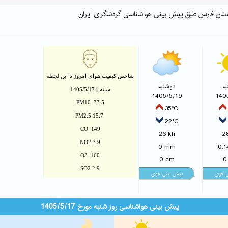
 استان فارس طبق پیش بینی هواشناسی گردشگری ایران
شاخص کیفیت هوای امروز تا این لجظه
ه
دوشنبه
شنبه || 1405/5/17
1405/5/19
140
PM10: 33.5
35°C
PM2.5:15.7
22°C
CO: 149
26 kh
2
NO2:3.9
0 mm
0.
O3: 160
0 cm
0
SO2:2.9
پیش بینی هواشناسی روز شنبه مورخ 1405/5/17