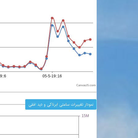
CanvasJS.com
نمودار تغییرات ساعتی ابرناکی و دید افقی