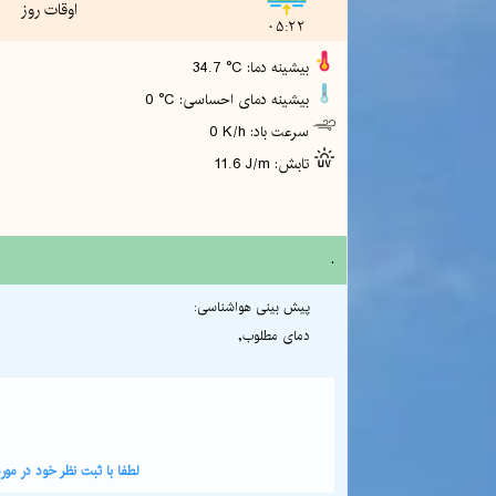
اوقات روز
05:22
34.7 °C :بیشینه دما
0 °C :بیشینه دمای احساسی
0 K/h :سرعت باد
11.6 J/m :تابش
.
پیش بینی هواشناسی:
دمای مطلوب,
لطفا با ثبت نظر خود در م