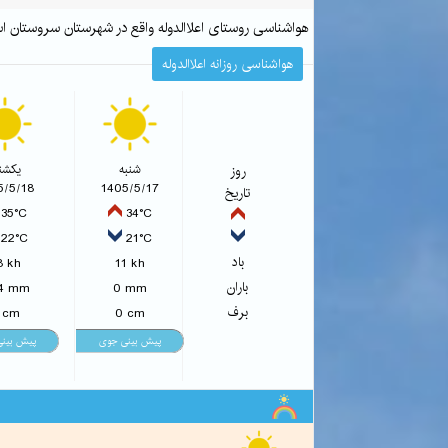
هواشناسی روستای اعلاالدوله واقع در شهرستان سروستان
هواشناسی روزانه اعلاالدوله
روز
شنبه
یکشنب
5/5/18
1405/5/17
تاریخ
35°C
34°C
22°C
21°C
باد
8 kh
11 kh
باران
14 mm
0 mm
برف
 cm
0 cm