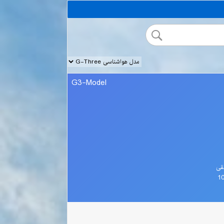
G3-Model
قی
1