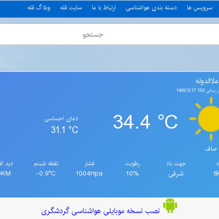
سرویس ها
دسته بندی هواشناسی
ارتباط با ما
سایت قله
وبلاگ قله
لاالدوله
13: 1405/5/17
34.4 °C
دمای احساسی
31.1 °C
صاف
د
جهت باد
رطوبت
فشار
نقطه شبنم
دید اف
6
شرقی
10%
1004Hpa
-0.9°C
0KM
نصب نسخه موبایلی هواشناسی گردشگری