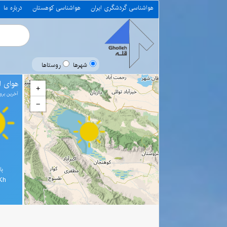
هواشناسی گردشگری ایران
هواشناسی کوهستان
درباره ما
شهرها
روستاها
هوای اع
+
آخرین بروز رسانی 0
−
با
Kh