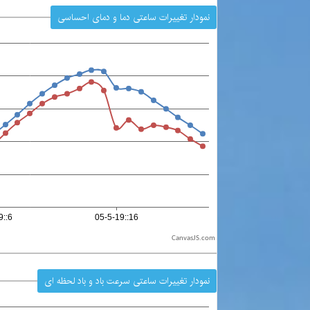
نمودار تغییرات ساعتی دما و دمای احساسی
CanvasJS.com
نمودار تغییرات ساعتی سرعت باد و باد لحظه ای