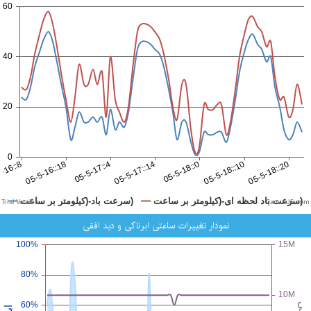
CanvasJS.com
نمودار تغییرات ساعتی ابرناکی و دید افقی