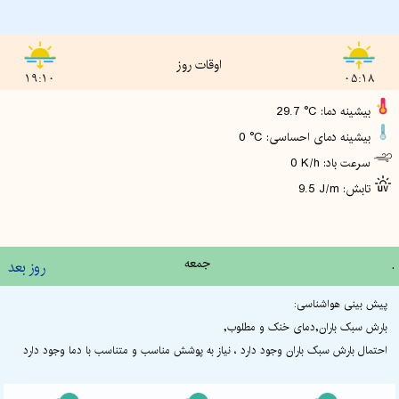
اوقات روز
19:10
05:18
29.7 °C :بیشینه دما
0 °C :بیشینه دمای احساسی
0 K/h :سرعت باد
9.5 J/m :تابش
.
جمعه
روز بعد
پیش بینی هواشناسی:
بارش سبک باران,دمای خنک و مطلوب,
احتمال بارش سبک باران وجود دارد ، نیاز به پوشش مناسب و متناسب با دما وجود دارد