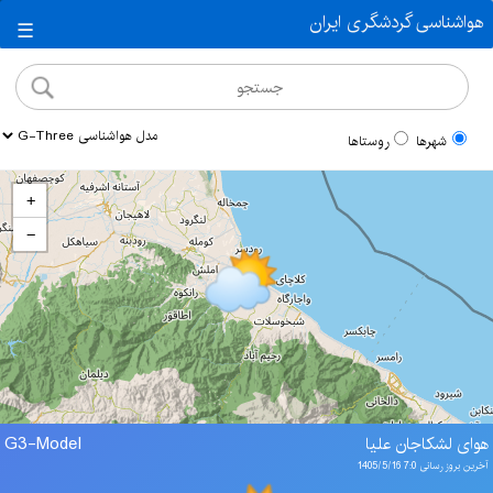
هواشناسی گردشگری ایران
☰
شهرها
روستاها
+
−
هوای لشکاجان علیا
G3-Model
آخرین بروز رسانی 7:0 1405/5/16