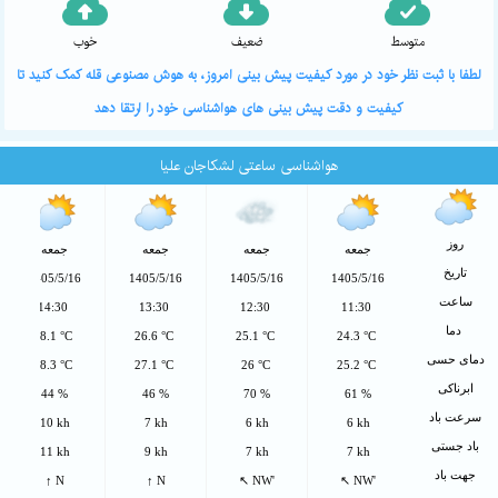
متوسط
ضعیف
خوب
لطفا با ثبت نظر خود در مورد کیفیت پیش بینی امروز، به هوش مصنوعی قله کمک کنید تا
کیفیت و دقت پیش بینی های هواشناسی خود را ارتقا دهد
هواشناسی ساعتی لشکاجان علیا
روز
جمعه
جمعه
جمعه
جمعه
تاریخ
1405/5/16
1405/5/16
1405/5/16
1405/5/16
ساعت
14:30
13:30
12:30
11:30
دما
28.1 °C
26.6 °C
25.1 °C
24.3 °C
دمای حسی
28.3 °C
27.1 °C
26 °C
25.2 °C
ابرناکی
44 %
46 %
70 %
61 %
سرعت باد
10 kh
7 kh
6 kh
6 kh
باد جستی
11 kh
9 kh
7 kh
7 kh
جهت باد
↑ N
↑ N
↖ NW'
↖ NW'