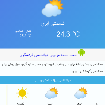
قسمتی ابری
24.3 °C
دمای احساسی
25.2 °C
نصب نسخه موبایلی هواشناسی گردشگری
هواشناسی روستای لشکاجان علیا واقع در شهرستان رودسر استان گیلان طبق پیش بینی
هواشناسی گردشگری ایران
هواشناسی روزانه لشکاجان علیا
شاخص 
روز
جمعه
شنبه
یکشنبه