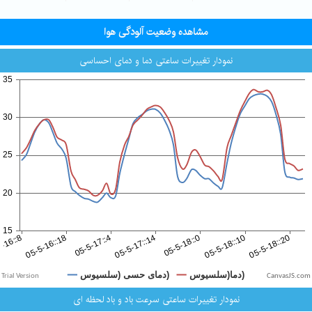
مشاهده وضعیت آلودگی هوا
نمودار تغییرات ساعتی دما و دمای احساسی
CanvasJS.com
نمودار تغییرات ساعتی سرعت باد و باد لحظه ای