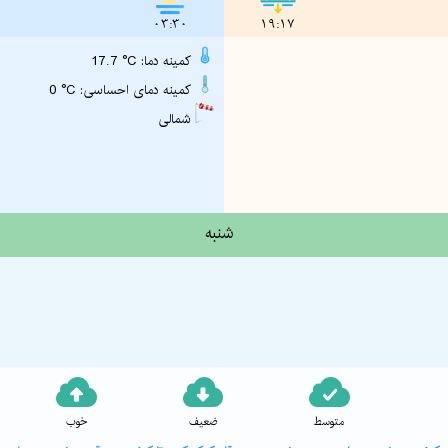
03:30
19:17
17.7 °C :کمینه دما
0 °C :کمینه دمای احساسی
شمالی
شنبه
متوسط
ضعیف
خوب