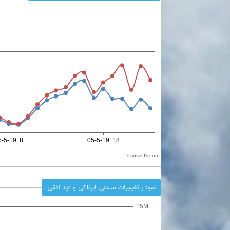
CanvasJS.com
نمودار تغییرات ساعتی ابرناکی و دید افقی