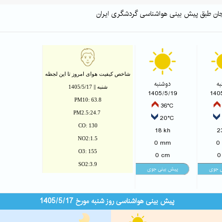
نجان طبق پیش بینی هواشناسی گردشگری ایران
شاخص کیفیت هوای امروز تا این لجظه
ه
دوشنبه
شنبه || 1405/5/17
1405/5/19
140
PM10: 63.8
36°C
PM2.5:24.7
20°C
CO: 130
18 kh
2
NO2:1.5
0 mm
0
O3: 155
0 cm
0
SO2:3.9
پیش بینی هواشناسی روز شنبه مورخ 1405/5/17