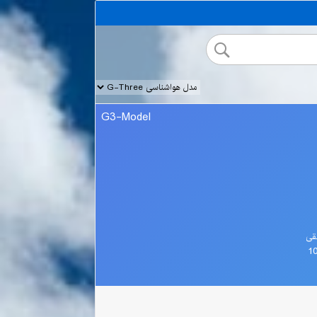
G3-Model
قی
1