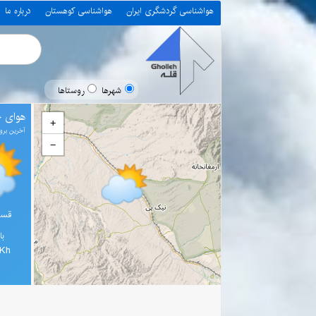
هواشناسی گردشگری ایران
هواشناسی کوهستان
درباره ما
شهرها
روستاها
هوای چ
+
آخرین بروز رسانی 0
−
قسم
با
7Kh