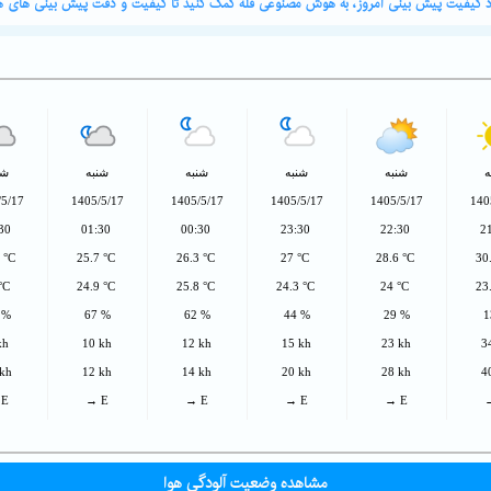
ورد کیفیت پیش بینی امروز، به هوش مصنوعی قله کمک کنید تا کیفیت و دقت پیش بینی های هو
ه
شنبه
شنبه
شنبه
شنبه
شن
/5/17
1405/5/17
1405/5/17
1405/5/17
1405/5/17
140
:30
01:30
00:30
23:30
22:30
2
4 °C
25.7 °C
26.3 °C
27 °C
28.6 °C
30
 °C
24.9 °C
25.8 °C
24.3 °C
24 °C
23
 %
67 %
62 %
44 %
29 %
1
kh
10 kh
12 kh
15 kh
23 kh
3
 kh
12 kh
14 kh
20 kh
28 kh
4
 E
→ E
→ E
→ E
→ E
مشاهده وضعیت آلودگی هوا