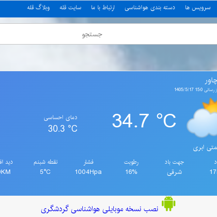
سرویس ها
دسته بندی هواشناسی
ارتباط با ما
سایت قله
وبلاگ قله
اور
15: 1405/5/17
34.7 °C
دمای احساسی
30.3 °C
تی ابری
د
جهت باد
رطوبت
فشار
نقطه شبنم
دید اف
1
شرقی
16%
1004Hpa
5°C
0KM
نصب نسخه موبایلی هواشناسی گردشگری