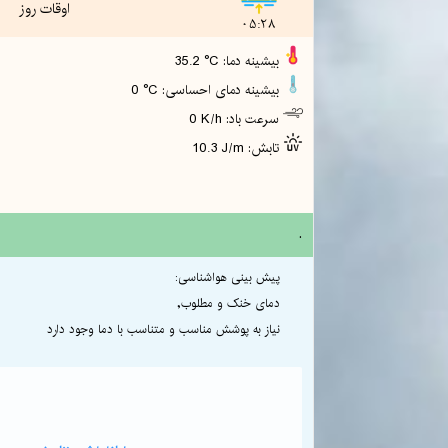
اوقات روز
05:28
35.2 °C :بیشینه دما
0 °C :بیشینه دمای احساسی
0 K/h :سرعت باد
10.3 J/m :تابش
.
پیش بینی هواشناسی:
دمای خنک و مطلوب,
نیاز به پوشش مناسب و متناسب با دما وجود دارد