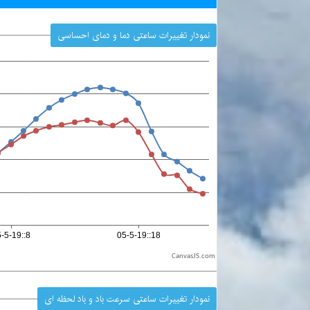
نمودار تغییرات ساعتی دما و دمای احساسی
CanvasJS.com
نمودار تغییرات ساعتی سرعت باد و باد لحظه ای