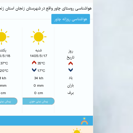
هواشناسی روستای چاور واقع در شهرستان زنجان استان ز
هواشناسی روزانه چاور
روز
شنبه
یکشنب
5/5/18
1405/5/17
تاریخ
37°C
35°C
20°C
17°C
باد
3 kh
34 kh
باران
 mm
0 mm
برف
 cm
0 cm