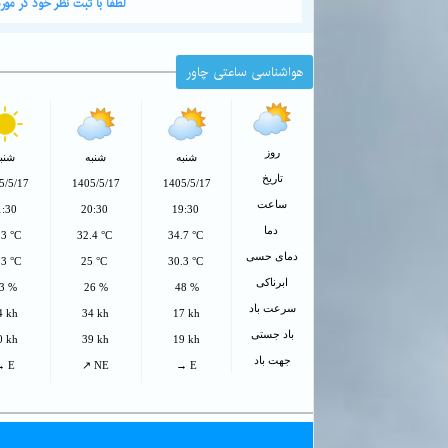
لطفا با ثبت نظر خود در م
هواشناسی ساعتی چاور
روز
شنبه
شنبه
شنب
تاریخ
5/5/17
1405/5/17
1405/5/17
ساعت
1:30
20:30
19:30
دما
.3 °C
32.4 °C
34.7 °C
دمای حسی
.3 °C
25 °C
30.3 °C
ابرناکی
3 %
26 %
48 %
سرعت باد
4 kh
34 kh
17 kh
باد جستی
0 kh
39 kh
19 kh
جهت باد
→ E
↗ NE
→ E