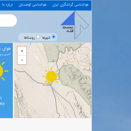
هواشناسی گردشگری ایران
هواشناسی کوهستان
درباره ما
شهرها
روستاها
هوای م
+
آخرین بروز رسانی 0
−
با
0Kh