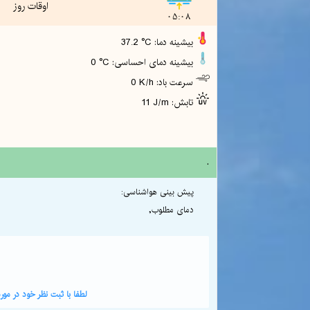
اوقات روز
05:08
37.2 °C :بیشینه دما
0 °C :بیشینه دمای احساسی
0 K/h :سرعت باد
11 J/m :تابش
.
پیش بینی هواشناسی:
دمای مطلوب,
لطفا با ثبت نظر خود در م