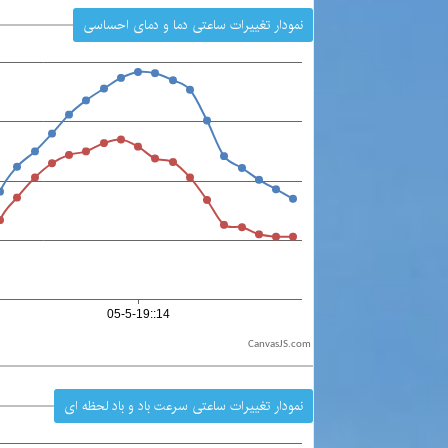
نمودار تغییرات ساعتی دما و دمای احساسی
CanvasJS.com
نمودار تغییرات ساعتی سرعت باد و باد لحظه ای