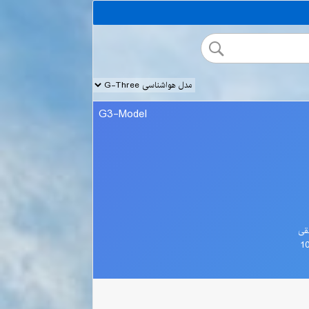
G3-Model
قی
1