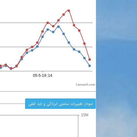
CanvasJS.com
نمودار تغییرات ساعتی ابرناکی و دید افقی