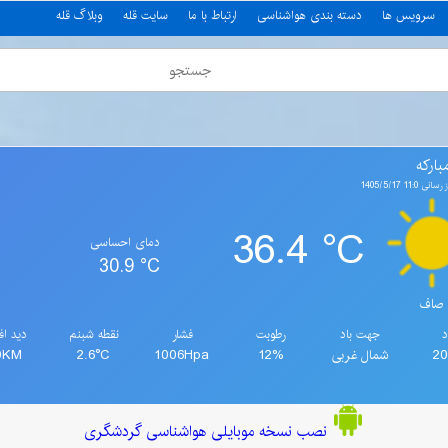
سرویس ها
دسته بندی هواشناسی
ارتباط با ما
سایت قله
وبلاگ قله
بارکه
11: 1405/5/17
36.4 °C
دمای احساسی
30.9 °C
صاف
د
جهت باد
رطوبت
فشار
نقطه شبنم
دید اف
2
شمال غربی
12%
1006Hpa
2.6°C
0KM
نصب نسخه موبایلی هواشناسی گردشگری