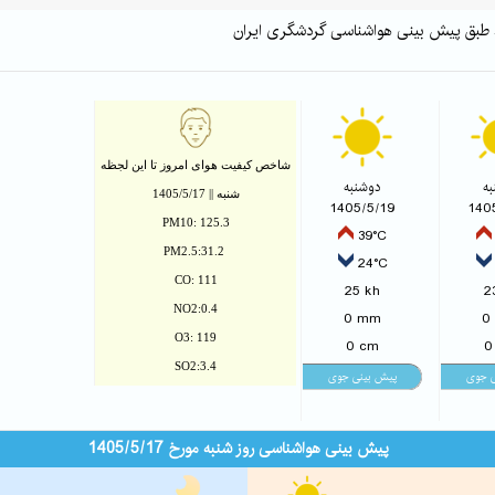
زد طبق پیش بینی هواشناسی گردشگری ایران
شاخص کیفیت هوای امروز تا این لجظه
ه
دوشنبه
شنبه || 1405/5/17
1405/5/19
140
PM10: 125.3
39°C
PM2.5:31.2
24°C
CO: 111
25 kh
2
NO2:0.4
0 mm
0
O3: 119
0 cm
0
SO2:3.4
پیش بینی هواشناسی روز شنبه مورخ 1405/5/17