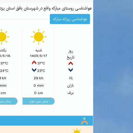
هواشناسی روستای مبارکه واقع در شهرستان بافق استان ی
هواشناسی روزانه مبارکه
روز
شنبه
یکشنب
5/5/18
1405/5/17
تاریخ
37°C
37°C
24°C
23°C
باد
3 kh
29 kh
باران
 mm
0 mm
برف
 cm
0 cm