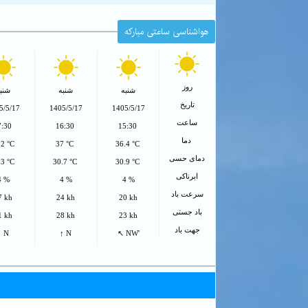
هواشناسی ساعتی مبارکه
روز
شنبه
شنبه
شنب
تاریخ
5/5/17
1405/5/17
1405/5/17
ساعت
7:30
16:30
15:30
دما
.2 °C
37 °C
36.4 °C
دمای حسی
.3 °C
30.7 °C
30.9 °C
ابرناکی
4 %
4 %
4 %
سرعت باد
7 kh
24 kh
20 kh
باد جستی
1 kh
28 kh
23 kh
جهت باد
↑ N
↑ N
↖ NW'